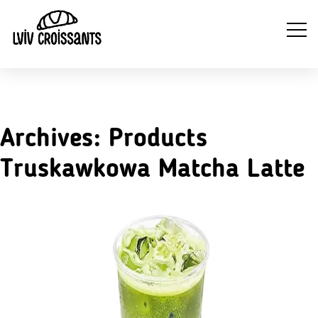
NA
NAPOJE
Archives:
Products
WYTRAWNE
SŁODKIE
ZI
GORĄCE
CROISSANTY
CROISSANTY
Truskawkowa Matcha Latte