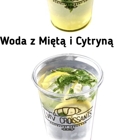
Woda z Miętą i Cytryną