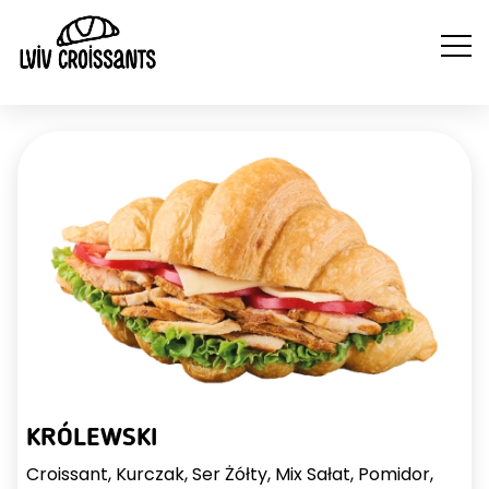
NA
NAPOJE
WYTRAWNE
SŁODKIE
ZI
GORĄCE
CROISSANTY
CROISSANTY
KRÓLEWSKI
Croissant, Kurczak, Ser Żółty, Mix Sałat, Pomidor,