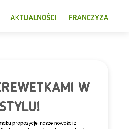
AKTUALNOŚCI
FRANCZYZA
KREWETKAMI W
STYLU!
E
NAPOJE ZIMNE
e smaku propozycje, nasze nowości z