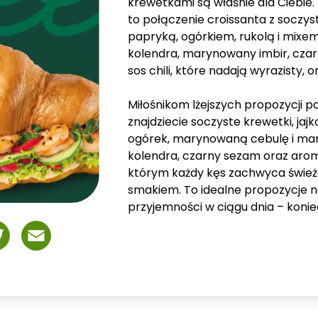
krewetkami są właśnie dla Ciebie.
to połączenie croissanta z soczy
papryką, ogórkiem, rukolą i mixe
kolendra, marynowany imbir, czarn
sos chili, które nadają wyrazisty, 
Miłośnikom lżejszych propozycji 
znajdziecie soczyste krewetki, jaj
ogórek, marynowaną cebulę i mar
kolendra, czarny sezam oraz aroma
którym każdy kęs zachwyca śwież
smakiem. To idealne propozycje na 
przyjemności w ciągu dnia – konie
book
Twitter
Email