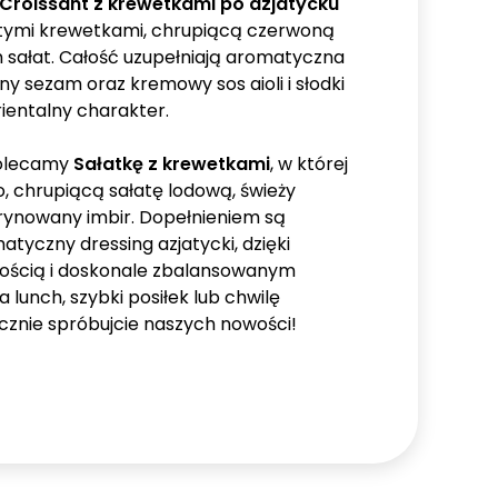
Croissant z krewetkami po azjatycku
stymi krewetkami, chrupiącą czerwoną
m sałat. Całość uzupełniają aromatyczna
y sezam oraz kremowy sos aioli i słodki
orientalny charakter.
polecamy
Sałatkę z krewetkami
, w której
ko, chrupiącą sałatę lodową, świeży
ynowany imbir. Dopełnieniem są
tyczny dressing azjatycki, dzięki
ością i doskonale zbalansowanym
lunch, szybki posiłek lub chwilę
cznie spróbujcie naszych nowości!