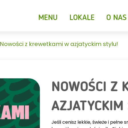
MENU
LOKALE
O NAS
Nowości z krewetkami w azjatyckim stylu!
NOWOŚCI Z 
DKIE CROISSANTY
AZJATYCKIM 
NAPOJE GORĄC
Jeśli cenisz lekkie, świeże i pełn