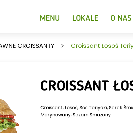
MENU
LOKALE
O NAS
AWNE CROISSANTY
Croissant Łosoś Teri
CROISSANT ŁOS
DKIE CROISSANTY
Croissant, Łosoś, Sos Teriyaki, Serek Śm
NAPOJE GORĄC
Marynowany, Sezam Smażony