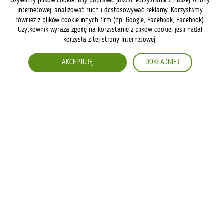
Używamy plików cookie, aby poprawić jakość korzystania z naszej strony
internetowej, analizować ruch i dostosowywać reklamy. Korzystamy
Archives
również z plików cookie innych firm (np. Google, Facebook, Facebook).
July 2026
Użytkownik wyraża zgodę na korzystanie z plików cookie, jeśli nadal
May 2026
korzysta z tej strony internetowej.
April 2026
March 2026
January 2026
AKCEPTUJĘ
DOKŁADNIEJ
December 2025
July 2025
May 2025
March 2025
January 2025
August 2024
June 2024
September 2023
Categories
Uncategorized