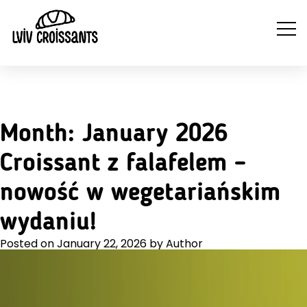
NA
NAPOJE
Month:
January 2026
WYTRAWNE
SŁODKIE
ZI
GORĄCE
CROISSANTY
CROISSANTY
Croissant z falafelem –
nowość w wegetariańskim
wydaniu!
Posted on
January 22, 2026
by
Author