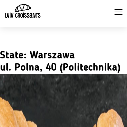
NA
NAPOJE
State:
Warszawa
WYTRAWNE
SŁODKIE
ZI
GORĄCE
CROISSANTY
CROISSANTY
ul. Polna, 40 (Politechnika)