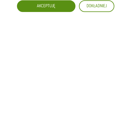
March 2026
January 2026
AKCEPTUJĘ
DOKŁADNIEJ
December 2025
July 2025
May 2025
March 2025
January 2025
August 2024
June 2024
September 2023
Categories
Uncategorized
MENU
WYTRAWNE CROISSANTY
SŁODKIE CROISSANTY