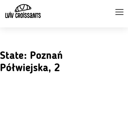
NA
NAPOJE
State:
Poznań
WYTRAWNE
SŁODKIE
ZI
GORĄCE
CROISSANTY
CROISSANTY
Półwiejska, 2