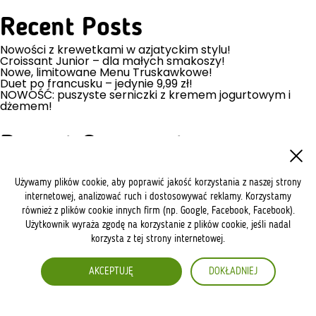
Recent Posts
Nowości z krewetkami w azjatyckim stylu!
Croissant Junior – dla małych smakoszy!
Nowe, limitowane Menu Truskawkowe!
Duet po francusku – jedynie 9,99 zł!
NOWOŚĆ: puszyste serniczki z kremem jogurtowym i
dżemem!
Recent Comments
No comments to show.
Używamy plików cookie, aby poprawić jakość korzystania z naszej strony
internetowej, analizować ruch i dostosowywać reklamy. Korzystamy
Archives
również z plików cookie innych firm (np. Google, Facebook, Facebook).
July 2026
Użytkownik wyraża zgodę na korzystanie z plików cookie, jeśli nadal
May 2026
korzysta z tej strony internetowej.
April 2026
March 2026
January 2026
AKCEPTUJĘ
DOKŁADNIEJ
December 2025
July 2025
May 2025