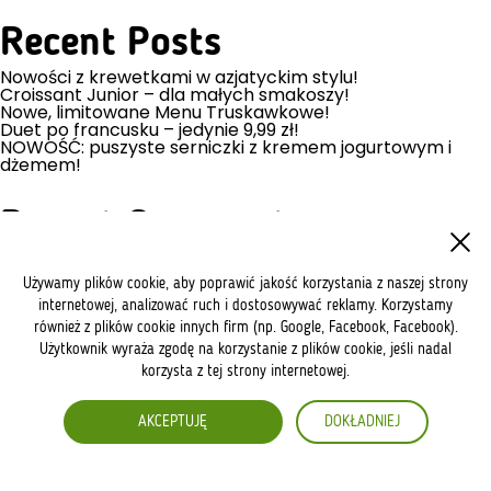
Recent Posts
Nowości z krewetkami w azjatyckim stylu!
Croissant Junior – dla małych smakoszy!
Nowe, limitowane Menu Truskawkowe!
Duet po francusku – jedynie 9,99 zł!
NOWOŚĆ: puszyste serniczki z kremem jogurtowym i
dżemem!
Recent Comments
No comments to show.
Używamy plików cookie, aby poprawić jakość korzystania z naszej strony
internetowej, analizować ruch i dostosowywać reklamy. Korzystamy
Archives
również z plików cookie innych firm (np. Google, Facebook, Facebook).
July 2026
Użytkownik wyraża zgodę na korzystanie z plików cookie, jeśli nadal
May 2026
korzysta z tej strony internetowej.
April 2026
March 2026
January 2026
AKCEPTUJĘ
DOKŁADNIEJ
December 2025
July 2025
May 2025