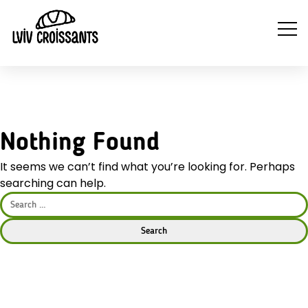
NA
NAPOJE
WYTRAWNE
SŁODKIE
Nothing Found
ZI
GORĄCE
CROISSANTY
CROISSANTY
It seems we can’t find what you’re looking for. Perhaps
searching can help.
Search
for: