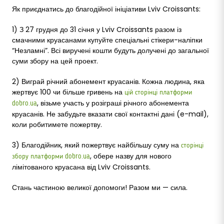
Як приєднатись до благодійної ініціативи Lviv Croissants:
1) З 27 грудня до 31 січня у Lviv Croissants разом із
смачними круасанами купуйте спеціальні стікери-наліпки
“Незламні”. Всі виручені кошти будуть долучені до загальної
суми збору на цей проект.
2) Виграй річний абонемент круасанів. Кожна людина, яка
жертвує 100 чи більше гривень на
цій сторінці платформи
, візьме участь у розіграші річного абонемента
dobro.ua
круасанів. Не забудьте вказати свої контактні дані (e-mail),
коли робитимете пожертву.
3) Благодійник, який пожертвує найбільшу суму на
сторінці
, обере назву для нового
збору платформи dobro.ua
лімітованого круасана від Lviv Croissants.
Стань частиною великої допомоги! Разом ми — сила.