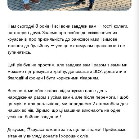
Нам сьогодні 8 років! І всі вони завдяки вам — гості, колеги,
партнери і друзі. Знаємо про любов до свіжоспечених
круасанів, про прихильність до ранкової кави і зимове
тяжіння до бульйону — усе це є стимулом працювати і не
зупинятись.
Цей рік був не простим, але завдяки вам і разом з вами ми
можемо підтримувати країну, допомагати ЗСУ, донатити в
благодійні фонди і бути корисними лікарням.
Впевнені, ми обов‘язково відсяткуємо наше день
народження разом з усіма вами, але після перемоги. І щоб
ця мрія стала реальністю, ми передаємо 2 автомобіля для
наших воїнів. Віримо, що ці машини виконають не одне
успішне бойове завдання!
Дякуємо, #круасаномани за те, що ви з нами! Приймаємо
вітання у вигляді донатів і хороших слів.