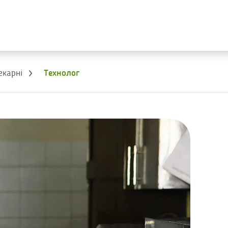
екарні
Технолог