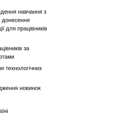
едення навчання з
, донесення
ії для працівників
цівників за
ртами
я технологічних
дження новинок
їні