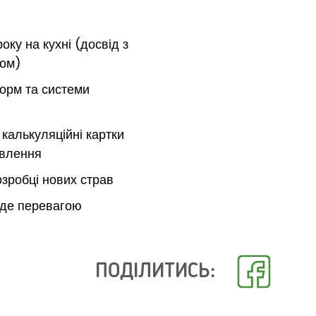
року на кухні (досвід з
сом)
норм та системи
калькуляційні картки
овлення
озробці нових страв
уде перевагою
ПОДІЛИТИСЬ: