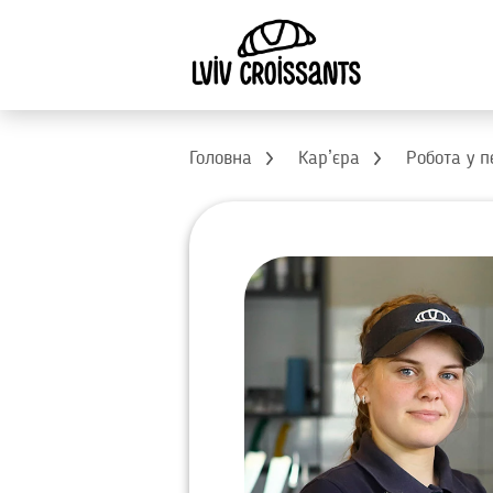
Головна
Карʼєра
Робота у п