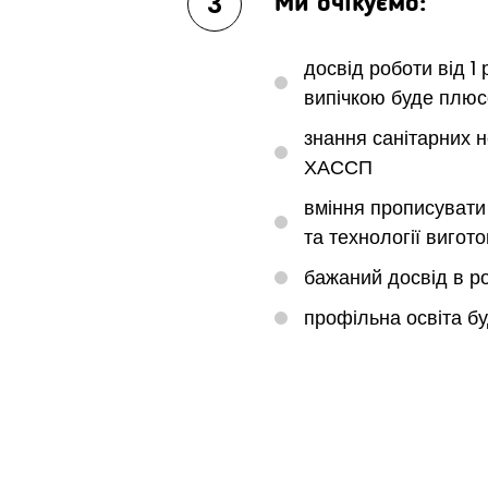
3
Ми очікуємо:
досвід роботи від 1 
випічкою буде плю
знання санітарних 
ХАССП
вміння прописувати 
та технології вигот
бажаний досвід в р
профільна освіта б