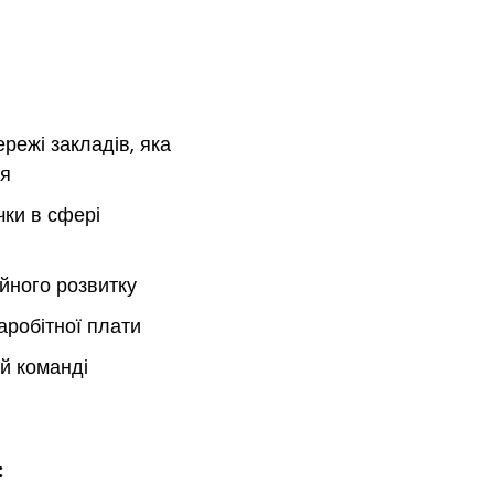
ережі закладів, яка
ся
чки в сфері
йного розвитку
аробітної плати
й команді
: