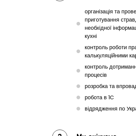
організація та пров
приготування страв
необхідної інформац
кухні
контроль роботи пра
калькуляційними ка
контроль дотриманн
процесів
розробка та впрова
робота в 1С
відрядження по Укра