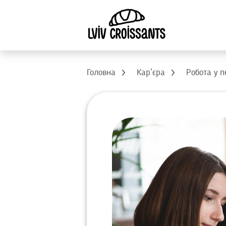
Головна
Карʼєра
Робота у п