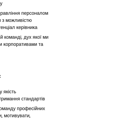
ту
правління персоналом
и з можливістю
тенціал керівника
й команді, дух якої ми
и корпоративами та
:
у якість
тримання стандартів
команду професійних
и, мотивувати,