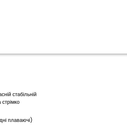
асній стабільній
а стрімко
 дні плаваючі)