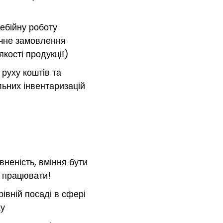
ебійну роботу
ичне замовлення
якості продукції)
 руху коштів та
ьних інвентаризацій
вненість, вміння бути
 працювати!
рівній посаді в сфері
ку