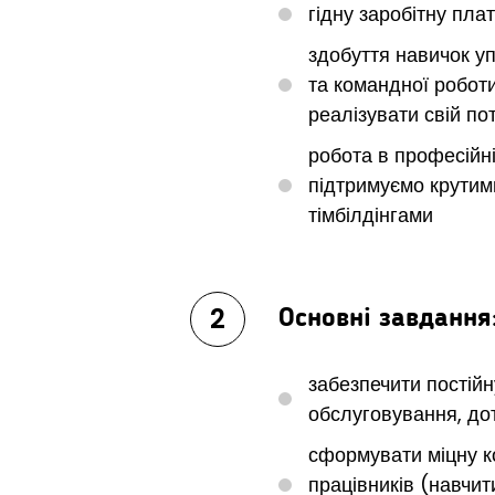
гідну заробітну пла
здобуття навичок у
та командної робот
реалізувати свій по
робота в професійні
підтримуємо крутим
тімбілдінгами
2
Основні завдання
забезпечити постійн
обслуговування, до
сформувати міцну 
працівників (навчит