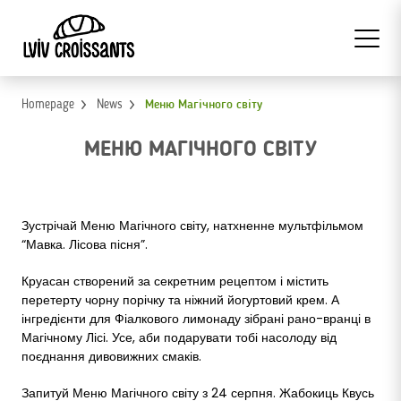
Homepage
News
Меню Магічного світу
МЕНЮ МАГІЧНОГО СВІТУ
Зустрічай Меню Магічного світу, натхненне мультфільмом
“Мавка. Лісова пісня”.
Круасан створений за секретним рецептом і містить
перетерту чорну порічку та ніжний йогуртовий крем. А
інгредієнти для Фіалкового лимонаду зібрані рано-вранці в
Магічному Лісі. Усе, аби подарувати тобі насолоду від
поєднання дивовижних смаків.
Запитуй Меню Магічного світу з 24 серпня. Жабокиць Квусь