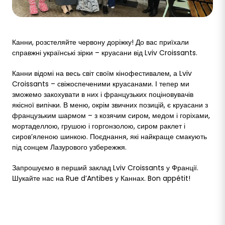
Канни, розстеляйте червону доріжку! До вас приїхали
справжні українські зірки – круасани від Lviv Croissants.
Канни відомі на весь світ своїм кінофестивалем, а Lviv
Croissants – свіжоспеченими круасанами. І тепер ми
зможемо закохувати в них і французьких поціновувачів
якісної випічки. В меню, окрім звичних позицій, є круасани з
французьким шармом – з козячим сиром, медом і горіхами,
мортаделлою, грушою і горгонзолою, сиром раклет і
сиров’яленою шинкою. Поєднання, які найкраще смакують
під сонцем Лазурового узбережжя.
Запрошуємо в перший заклад Lviv Croissants у Франції.
Шукайте нас на Rue d’Antibes у Каннах. Bon appétit!