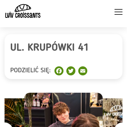
UL. KRUPÓWKI 41
NA
NAPOJE
WYTRAWNE
SŁODKIE
ZI
GORĄCE
CROISSANTY
CROISSANTY
PODZIELIĆ SIĘ:
Facebook
Twitter
Email