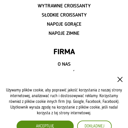
WYTRAWNE CROISSANTY
SŁODKIE CROISSANTY
NAPOJE GORĄCE
NAPOJE ZIMNE
FIRMA
O NAS
AKTUALNOŚCI
REGULAMIN DOT. APLIKACJI
Używamy plików cookie, aby poprawić jakość korzystania z naszej strony
REGULAMIN WEWNĘTRZNY DOT. RODO
internetowej, analizować ruch i dostosowywać reklamy. Korzystamy
również z plików cookie innych firm (np. Google, Facebook, Facebook).
Użytkownik wyraża zgodę na korzystanie z plików cookie, jeśli nadal
FRANCZYZA
korzysta z tej strony internetowej.
WYBIERZ NASZĄ FRANCZYZĘ
AKCEPTUJĘ
DOKŁADNIEJ