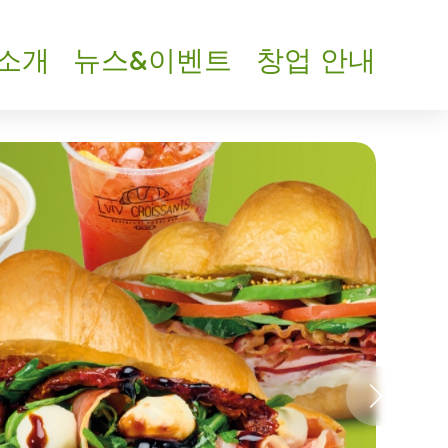
 소개
뉴스&이벤트
창업 안내
스프&샐러드