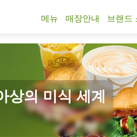
메뉴
매장안내
브랜드
아상의 미식 세계
스위트 크로아상
음료