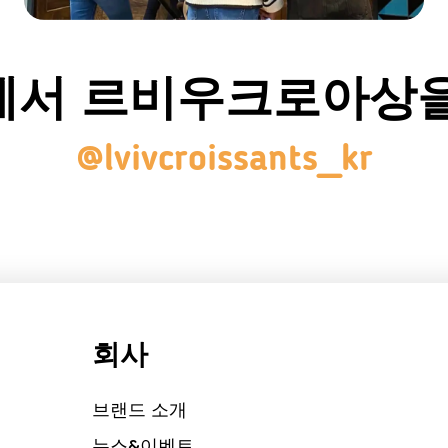
에서 르비우크로아상을
@lvivcroissants_kr
회사
브랜드 소개
뉴스&이벤트